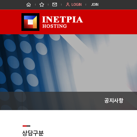
홈
즐
메
LOGIN
JOIN
겨
일
찾
문
기
의
공지사항
상담구분