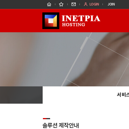
홈
즐
메
LOGIN
JOIN
겨
일
찾
문
기
의
서비스
솔루션 제작안내